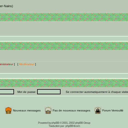
ter-Nains)
nistrateur
] [
Modérateur
]
Mot de passe:
Se connecter automatiquement à chaque visit
Nouveaux messages
Pas de nouveaux messages
Forum Verrouillé
Powered by
phpBB
© 2001, 2002 phpBB Group
Traduction par :
phpBB-fr.com