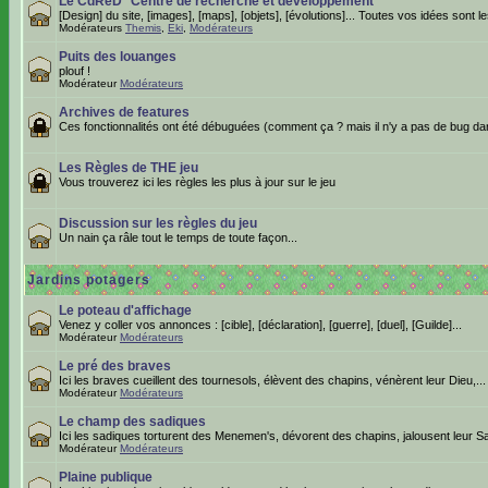
Le CdReD *Centre de recherche et développement *
[Design] du site, [images], [maps], [objets], [évolutions]... Toutes vos idées sont 
Modérateurs
Themis
,
Eki
,
Modérateurs
Puits des louanges
plouf !
Modérateur
Modérateurs
Archives de features
Ces fonctionnalités ont été débuguées (comment ça ? mais il n'y a pas de bug da
Les Règles de THE jeu
Vous trouverez ici les règles les plus à jour sur le jeu
Discussion sur les règles du jeu
Un nain ça râle tout le temps de toute façon...
Jardins potagers
Le poteau d'affichage
Venez y coller vos annonces : [cible], [déclaration], [guerre], [duel], [Guilde]...
Modérateur
Modérateurs
Le pré des braves
Ici les braves cueillent des tournesols, élèvent des chapins, vénèrent leur Dieu,...
Modérateur
Modérateurs
Le champ des sadiques
Ici les sadiques torturent des Menemen's, dévorent des chapins, jalousent leur Sa
Modérateur
Modérateurs
Plaine publique