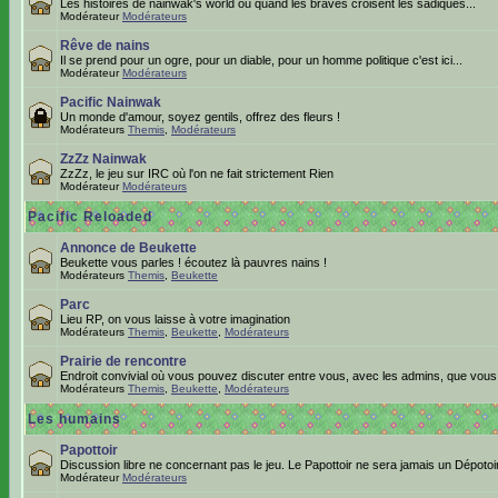
Les histoires de nainwak's world ou quand les braves croisent les sadiques...
Modérateur
Modérateurs
Rêve de nains
Il se prend pour un ogre, pour un diable, pour un homme politique c'est ici...
Modérateur
Modérateurs
Pacific Nainwak
Un monde d'amour, soyez gentils, offrez des fleurs !
Modérateurs
Themis
,
Modérateurs
ZzZz Nainwak
ZzZz, le jeu sur IRC où l'on ne fait strictement Rien
Modérateur
Modérateurs
Pacific Reloaded
Annonce de Beukette
Beukette vous parles ! écoutez là pauvres nains !
Modérateurs
Themis
,
Beukette
Parc
Lieu RP, on vous laisse à votre imagination
Modérateurs
Themis
,
Beukette
,
Modérateurs
Prairie de rencontre
Endroit convivial où vous pouvez discuter entre vous, avec les admins, que vous
Modérateurs
Themis
,
Beukette
,
Modérateurs
Les humains
Papottoir
Discussion libre ne concernant pas le jeu. Le Papottoir ne sera jamais un Dépotoir
Modérateur
Modérateurs