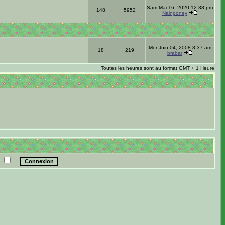
Sam Mai 16, 2020 12:38 pm
148
5952
Nainponey
Mer Juin 04, 2008 8:37 am
18
219
brabar
Toutes les heures sont au format GMT + 1 Heure
e