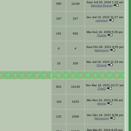
Sam Juil 20, 2024 1:15 am
590
11148
Muscled Beaver
Jeu Juil 14, 2022 11:27 am
197
207
codymon
Mer Aoû 16, 2006 5:29 pm
161
693
Themis
Sam Fév 06, 2021 8:05 pm
4
4
Nainponey
Mar Juil 16, 2024 11:16 am
10
328
Vicquet
Ven Mar 18, 2022 10:27 pm
802
10139
Chat2
Mer Nov 24, 2021 9:58 am
116
4103
phenix
Ven Déc 24, 2021 8:58 pm
132
3358
Nainponey
Dim Mai 05, 2024 8:25 pm