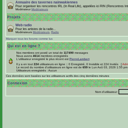
Annuaire des tavernes nainwakiennes
Pour organiser les rencontres IRL (In Real Life), appelées ici RIN (Rencontres In
Modérateur
Modérateurs
Projets
Web radio
Pour les artistes de la radio...
Modérateurs
Modérateurs
,
Radio
Marquer tous les forums comme lus
Qui est en ligne ?
Nos membres ont posté un total de
117490
messages
Nous avons
4614
membres enregistrés
L'utilisateur enregistré le plus récent est
PierreLambert
Il y a en tout
224
utilisateurs en ligne :: 0 Enregistré, 0 Invisible et 224 Invités [
Admi
Le record du nombre d'utilisateurs en ligne est de
659
le Lun Aoû 03, 2026 1:55 pm
Utilisateurs enregistrés : Aucun
Ces données sont basées sur les utilisateurs actifs des cinq dernières minutes
Connexion
Nom d'utilisateur: