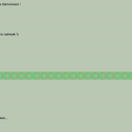
les bienvenues !
ns nainwak !)
tan,...