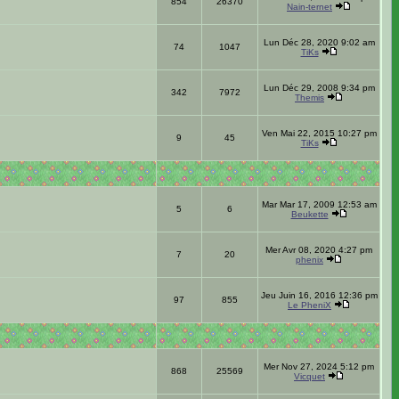
854
26370
Nain-ternet
Lun Déc 28, 2020 9:02 am
74
1047
TiKs
Lun Déc 29, 2008 9:34 pm
342
7972
Themis
Ven Mai 22, 2015 10:27 pm
9
45
TiKs
Mar Mar 17, 2009 12:53 am
5
6
Beukette
Mer Avr 08, 2020 4:27 pm
7
20
phenix
Jeu Juin 16, 2016 12:36 pm
97
855
Le PheniX
Mer Nov 27, 2024 5:12 pm
868
25569
Vicquet