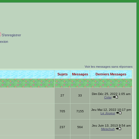
S'enregistrer
exion
Voir les messages sans réponses
Sujets
Messages
Derniers Messages
Dim Déc 25, 2022 1:05 am
27
33
Colar
Jeu Mai 12, 2022 10:17 pm
705
7155
Le Joueur
Jeu Juin 13, 2013 9:54 am
237
564
Meischuh