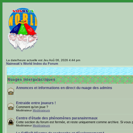
La date/heure actuelle est Jeu Aoû 06, 2026 4:44 pm
Nainwak's World Index du Forum
Nuages intergalactiques
Annonces et informations en direct du nuage des admins
Entraide entre joueurs !
Comment qu'on joue ?
Modérateur
Modérateurs
Centre d'étude des phénomènes paranainrmaux
Cette section du forum est fermée, et reste uniquement comme archive. Si vous p
Modérateur
Modérateurs