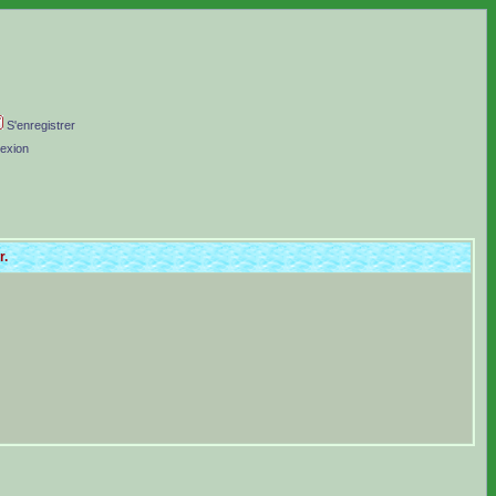
S'enregistrer
exion
r.